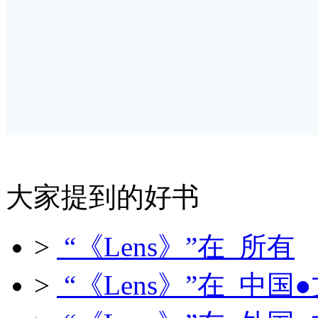
大家提到的好书
>
“《Lens》”在 所有
>
“《Lens》”在 中国