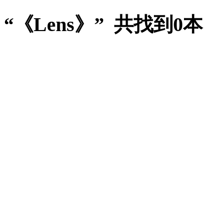
“《Lens》” 共找到0本