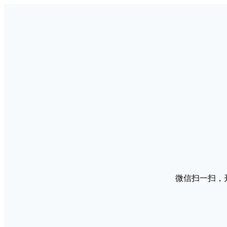
微信扫一扫，