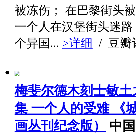
被冻伤； 在巴黎街头
一个人在汉堡街头迷路
个异国...
>详细
/ 豆
梅斐尔德木刻士敏土
集 一个人的受难 
画丛刊纪念版）
中国