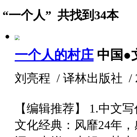
“一个人” 共找到34本
一个人的村庄
中国●
刘亮程 / 译林出版社 / 202
【编辑推荐】 1.中文
文化经典：风靡24年，