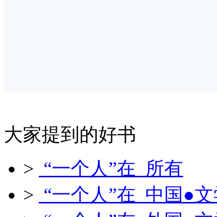
大家提到的好书
>
“一个人”在 所有
>
“一个人”在 中国●文