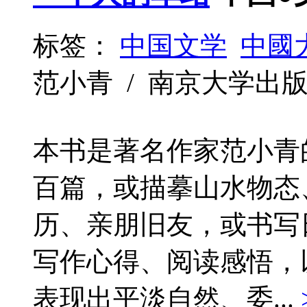
标签：
中国文学
中國
范小青 / 南京大学出版社 / 
本书是著名作家范小青
百篇，或描摹山水物态
历、亲朋旧友，或书写
写作心得、阅读感悟，
表现出平淡自然、委...