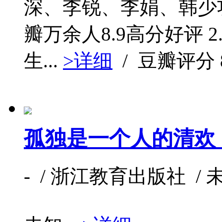
深、李锐、李娟、韩少
瓣万余人8.9高分好评
生...
>详细
/ 豆瓣评分
孤独是一个人的清欢
- / 浙江教育出版社 / 未知