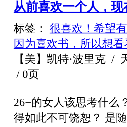
从前喜欢一个人，现
标签：
很喜欢！希望有
因为喜欢书，所以想看
【美】凯特·波里克 / 天津
/ 0页
26+的女人该思考什么
得如此不可饶恕？ 是