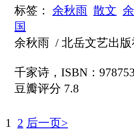
标签：
余秋雨
散文
国
余秋雨 / 北岳文艺出版社 / 
千家诗，ISBN：978753
豆瓣评分
7.8
1
2
后一页>