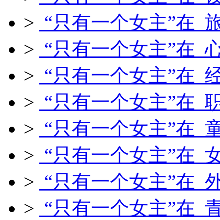
>
“只有一个女主”在 
>
“只有一个女主”在 
>
“只有一个女主”在 
>
“只有一个女主”在 
>
“只有一个女主”在 
>
“只有一个女主”在 
>
“只有一个女主”在 
>
“只有一个女主”在 