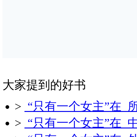
大家提到的好书
>
“只有一个女主”在 
>
“只有一个女主”在 