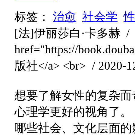
标签：
治愈
社会学
[法]伊丽莎白·卡多赫 / 
href="https://book.d
版社</a> <br> / 2020-1
想要了解女性的复杂而
心理学更好的视角了。
哪些社会、文化层面的