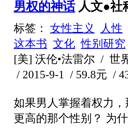
男权的神话
人文●社
标签：
女性主义
人性
这本书
文化
性别研究
[美] 沃伦•法雷尔 /
/ 2015-9-1 / 59.8元 / 
如果男人掌握着权力，
更高的那个性别？ 为