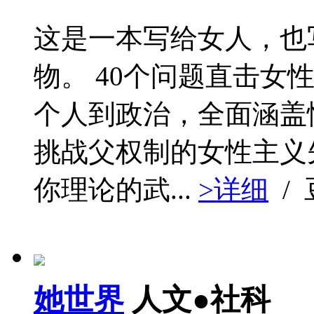
这是一本写给女人，也
物。 40个问题直击女
个人到政治，全面涵盖性
挑战父权制的女性主义
你理论的武...
>详细
/
她世界
人文●社科