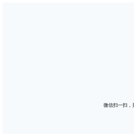
微信扫一扫，