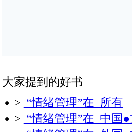
大家提到的好书
>
“情绪管理”在 所有
>
“情绪管理”在 中国