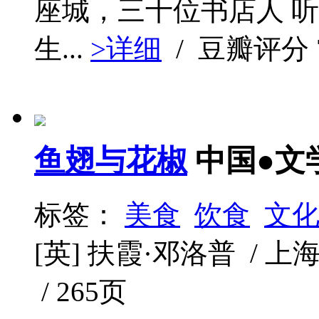
座城，三十位书店人 
生...
>详细
/ 豆瓣评分
鱼翅与花椒
中国●文
标签：
美食
饮食
文
[英] 扶霞·邓洛普 / 上海译
/ 265页