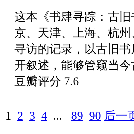
这本《书肆寻踪：古旧
京、天津、上海、杭州
寻访的记录，以古旧书
开叙述，能够管窥当今古
豆瓣评分
7.6
1
2
3
4
...
89
90
后一