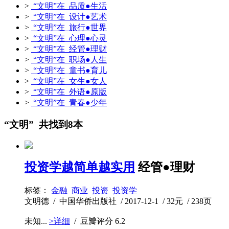
>
“文明”在 品质●生活
>
“文明”在 设计●艺术
>
“文明”在 旅行●世界
>
“文明”在 心理●心灵
>
“文明”在 经管●理财
>
“文明”在 职场●人生
>
“文明”在 童书●育儿
>
“文明”在 女生●女人
>
“文明”在 外语●原版
>
“文明”在 青春●少年
“文明” 共找到8本
投资学越简单越实用
经管●理财
标签：
金融
商业
投资
投资学
文明德 / 中国华侨出版社 / 2017-12-1 / 32元 / 238页
未知...
>详细
/ 豆瓣评分
6.2