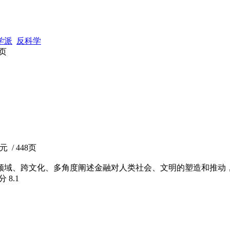
学派
反科学
3页
 / 448页
、跨领域、跨文化、多角度阐述金融对人类社会、文明的塑造和推
评分
8.1