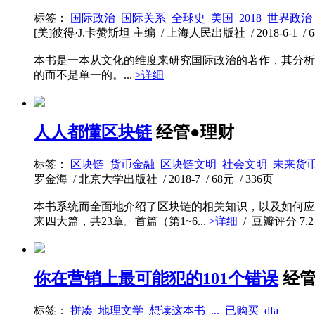
标签：
国际政治
国际关系
全球史
美国
2018
世界政治
[美]彼得·J.卡赞斯坦 主编 / 上海人民出版社 / 2018-6-1 / 6
本书是一本从文化的维度来研究国际政治的著作，其分析
的而不是单一的。...
>详细
人人都懂区块链
经管●理财
标签：
区块链
货币金融
区块链文明
社会文明
未来货
罗金海 / 北京大学出版社 / 2018-7 / 68元 / 336页
本书系统而全面地介绍了区块链的相关知识，以及如何应
来四大篇，共23章。首篇（第1~6...
>详细
/ 豆瓣评分
7.2
你在营销上最可能犯的101个错误
经管
标签：
拼凑
地理文学
想读这本书
...
已购买
dfa