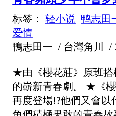
标签：
轻小说
鸭志田
爱情
鴨志田一 / 台灣角川 / 201
★由《櫻花莊》原班搭
的嶄新青春劇。 ★《
再度登場!?他們又會以
角們積極果敢的青春故