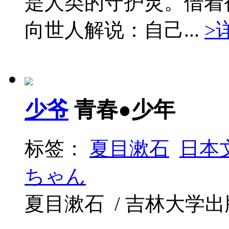
是人类的守护灵。借着
向世人解说：自己...
>
少爷
青春●少年
标签：
夏目漱石
日本
ちゃん
夏目漱石 / 吉林大学出版社 /