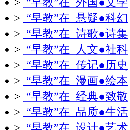
>
“早教”在 外国●文学
>
“早教”在 悬疑●科幻
>
“早教”在 诗歌●诗集
>
“早教”在 人文●社科
>
“早教”在 传记●历史
>
“早教”在 漫画●绘本
>
“早教”在 经典●致敬
>
“早教”在 品质●生活
>
“早教”在 设计●艺术