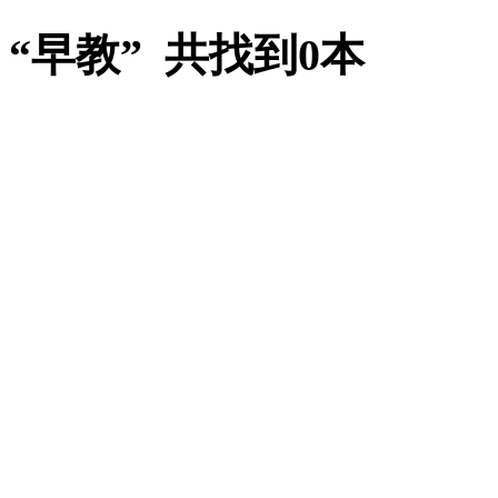
“早教” 共找到0本