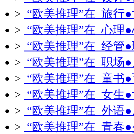
>
“欧美推理”在 旅行
>
“欧美推理”在 心理
>
“欧美推理”在 经管
>
“欧美推理”在 职场
>
“欧美推理”在 童书
>
“欧美推理”在 女生
>
“欧美推理”在 外语
>
“欧美推理”在 青春