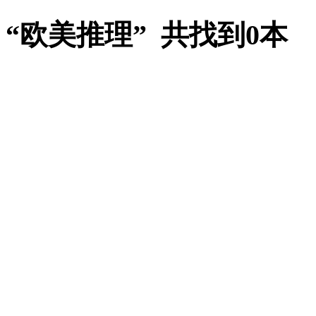
“欧美推理” 共找到0本