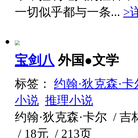
一切似乎都与一条...
>
宝剑八
外国●文学
标签：
约翰·狄克森·卡
小说
推理小说
约翰·狄克森·卡尔 / 吉林
/ 18元 / 213页