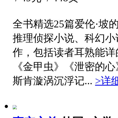
全书精选25篇爱伦·
推理侦探小说、科幻小
作，包括读者耳熟能详
《金甲虫》《泄密的心
斯肯漩涡沉浮记...
>详