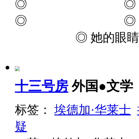
◎
◎ 
◎ 她的眼睛里溢
十三号房
外国●文学
标签：
埃德加·华莱士
疑