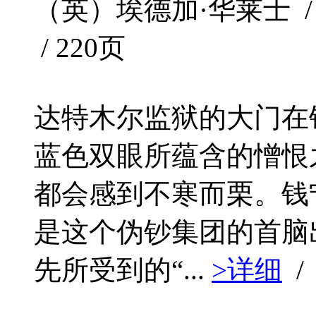
（英）埃德加·华莱士 / 新星
/ 220页
达特木尔监狱的大门在
蓝色双眼所蕴含的憎恨
都会感到不寒而栗。钱
是这个伪钞集团的首脑
先所受到的“...
>详细
/