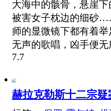
大海中的骸骨，悬崖下
被害女子枕边的细砂…
师的显微镜下都有着举
无声的歌唱，凶手便无所
7.7
赫拉克勒斯十二宗疑