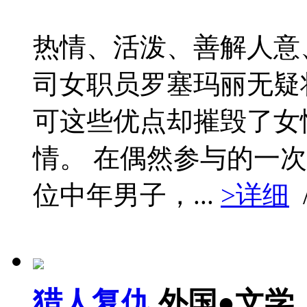
热情、活泼、善解人意
司女职员罗塞玛丽无疑
可这些优点却摧毁了女
情。 在偶然参与的一
位中年男子，...
>详细
猎人复仇
外国●文学