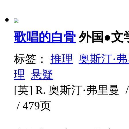
歌唱的白骨
外国●文
标签：
推理
奥斯汀·
理
悬疑
[英] R. 奥斯汀·弗里曼 /
/ 479页