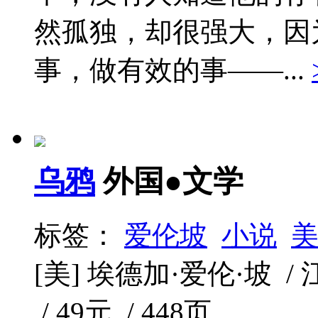
然孤独，却很强大，因
事，做有效的事——...
乌鸦
外国●文学
标签：
爱伦坡
小说
[美] 埃德加·爱伦·坡 / 
/ 49元 / 448页