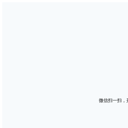
微信扫一扫，