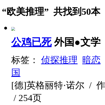
“欧美推理” 共找到50本
公鸡已死
外国●文学
标签：
侦探推理
暗恋
国
[德]英格丽特·诺尔 / 作家出
/ 254页