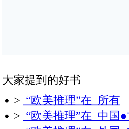
大家提到的好书
>
“欧美推理”在 所有
>
“欧美推理”在 中国