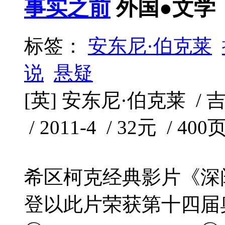
事实之前
外国●文学
标签：
安东尼·伯克莱
说
悬疑
[英] 安东尼·伯克莱 
/ 2011-4 / 32元 / 400
希区柯克经典影片《深
登以此片荣获第十四届