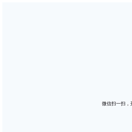
微信扫一扫，