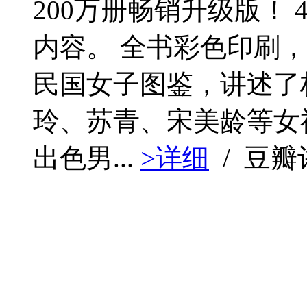
200万册畅销升级版！
内容。 全书彩色印刷
民国女子图鉴，讲述了
玲、苏青、宋美龄等女
出色男...
>详细
/ 豆