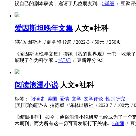
祝自己的剧本获奖，邀请了几位朋友到...
>详细
/ 豆瓣
爱因斯坦晚年文集
人文●社科
[美]爱因斯坦 / 商务印书馆 / 2022-3 / 59元 / 250页
《爱因斯坦晚年文集》接续《我的世界观》一书，收录了爱因斯
展现了作为科学家...
>详细
/ 豆瓣评分
9.5
阅读浪漫小说
人文●社科
标签：
阅读史
美国
爱情
文学
文学评论
性别研究
[美国]珍妮斯•A. 拉德威 / 译林出版社 / 2020-7 / 100元 / 
【编辑推荐】 如今，通俗浪漫小说研究已经成为了一个
术期刊。而为所有这一切可喜发展打下关键...
>详细
/ 