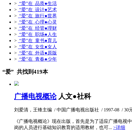
>
“爱”在 品质●生活
>
“爱”在 设计●艺术
>
“爱”在 旅行●世界
>
“爱”在 心理●心灵
>
“爱”在 经管●理财
>
“爱”在 职场●人生
>
“爱”在 童书●育儿
>
“爱”在 女生●女人
>
“爱”在 外语●原版
>
“爱”在 青春●少年
“爱” 共找到419本
广播电视概论
人文●社科
刘爱清，王锋主编 / 中国广播电视出版社 / 1997-08 / 30元 
《广播电视概论》现在出版，首先是为了适应广播电视中
岗的人员进行基础知识教育的适用教材，也可...
>详细