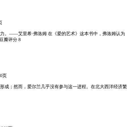
页
力。——艾里希·弗洛姆 在《爱的艺术》这本书中，弗洛姆认
 豆瓣评分
8
 0页
成；然而，爱尔兰几乎没有参与这一进程。在北大西洋经济繁荣的同