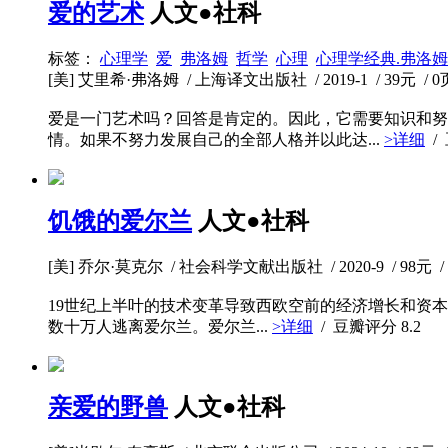
爱的艺术
人文●社科
标签：
心理学
爱
弗洛姆
哲学
心理
心理学经典.弗洛姆
[美] 艾里希·弗洛姆 / 上海译文出版社 / 2019-1 / 39元 / 0
爱是一门艺术吗？回答是肯定的。因此，它需要知识和努
情。如果不努力发展自己的全部人格并以此达...
>详细
/
饥饿的爱尔兰
人文●社科
[美] 乔尔·莫克尔 / 社会科学文献出版社 / 2020-9 / 98元 /
19世纪上半叶的技术变革导致西欧空前的经济增长和资本形
数十万人逃离爱尔兰。爱尔兰...
>详细
/ 豆瓣评分
8.2
亲爱的野兽
人文●社科