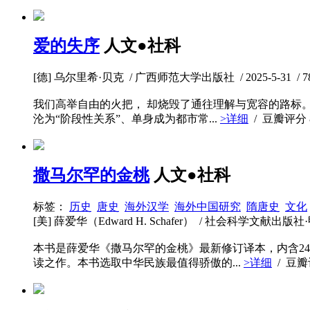
爱的失序
人文●社科
[德] 乌尔里希·贝克 / 广西师范大学出版社 / 2025-5-31 / 78
我们高举自由的火把， 却烧毁了通往理解与宽容的路标
沦为“阶段性关系”、单身成为都市常...
>详细
/ 豆瓣评分
撒马尔罕的金桃
人文●社科
标签：
历史
唐史
海外汉学
海外中国研究
隋唐史
文化
[美] 薛爱华（Edward H. Schafer） / 社会科学文献出版社·甲骨文
本书是薛爱华《撒马尔罕的金桃》最新修订译本，内含2
读之作。本书选取中华民族最值得骄傲的...
>详细
/ 豆