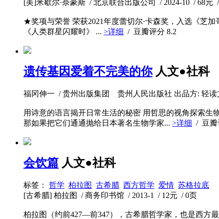
[美]米歇尔·奈豪斯 / 北京联合出版公司 / 2024-10 / 68元 /
★奖项与荣誉 荣获2021年度蕾切尔·卡森奖，入选《芝加
《人类群星闪耀时》 ...
>详细
/ 豆瓣评分
8.2
遗传基因爱着不完美的你
人文●社科
福冈伸一 / 贵州出版集团 贵州人民出版社 出品方: 轻读文库·N文库 
用诗意的语言揭开日常生活的秘密 用哲思的视角探索生
那如果把它们通通抛给日本著名生物学家...
>详细
/ 豆
会饮篇
人文●社科
标签：
哲学
柏拉图
古希腊
西方哲学
爱情
苏格拉底
[古希腊] 柏拉图 / 商务印书馆 / 2013-1 / 12元 / 0页
柏拉图（约前427—前347），古希腊哲学家，也是