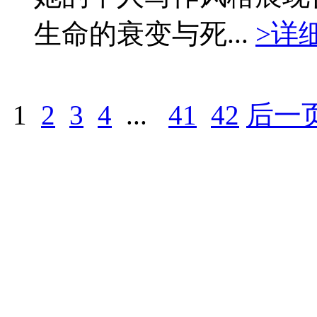
生命的衰变与死...
>详
1
2
3
4
...
41
42
后一