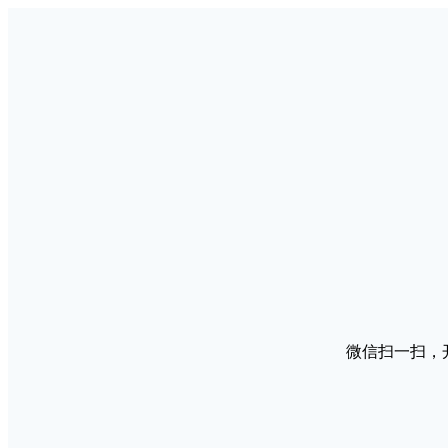
微信扫一扫，