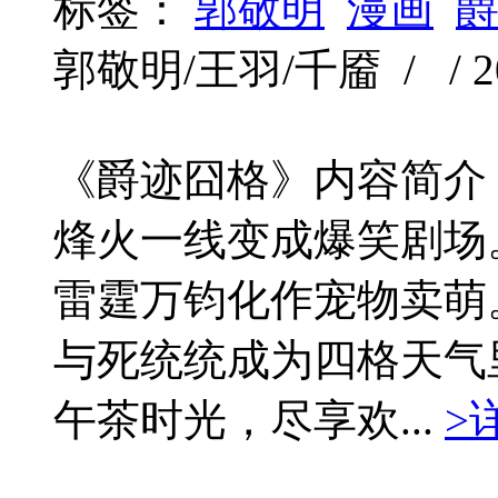
标签：
郭敬明
漫画
郭敬明/王羽/千靥 / / 201
《爵迹囧格》内容简介
烽火一线变成爆笑剧场
雷霆万钧化作宠物卖萌
与死统统成为四格天气
午茶时光，尽享欢...
>