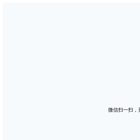
微信扫一扫，