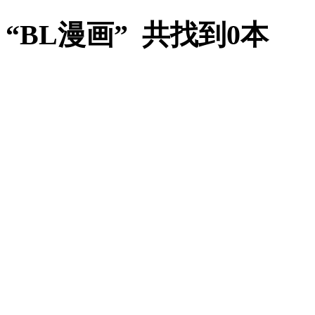
“BL漫画” 共找到0本