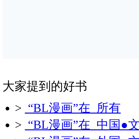
大家提到的好书
>
“BL漫画”在 所有
>
“BL漫画”在 中国●