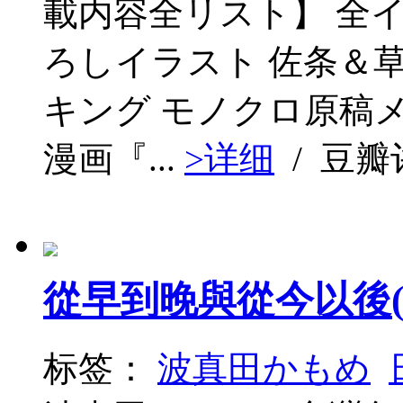
載内容全リスト】 全
ろしイラスト 佐条＆
キング モノクロ原稿メ
漫画『...
>详细
/ 豆
從早到晚與從今以後(
标签：
波真田かもめ