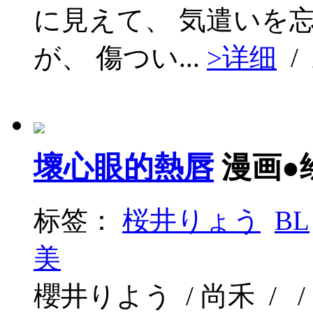
に見えて、 気遣いを
が、 傷つい...
>详细
/
壞心眼的熱唇
漫画●
标签：
桜井りょう
BL
美
櫻井りよう / 尚禾 / / 