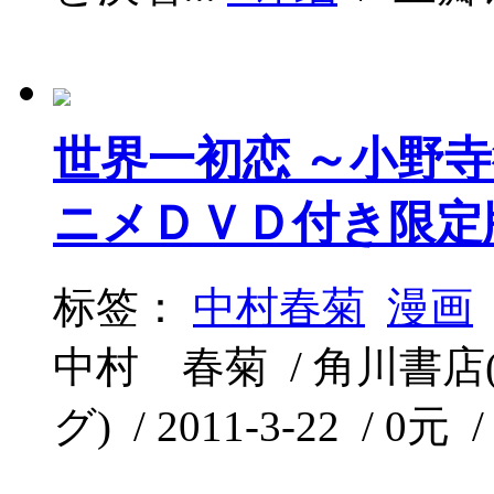
世界一初恋 ～小野
ニメＤＶＤ付き限定
标签：
中村春菊
漫画
中村 春菊 / 角川書
グ) / 2011-3-22 / 0元 