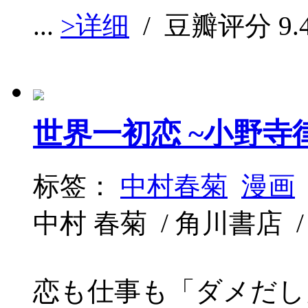
...
>详细
/ 豆瓣评分
9.
世界一初恋 ~小野寺
标签：
中村春菊
漫画
中村 春菊 / 角川書店 / 20
恋も仕事も「ダメだし