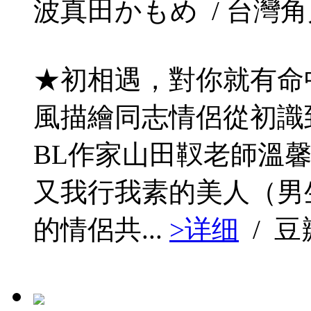
波真田かもめ / 台灣角川 / 
★初相遇，對你就有命
風描繪同志情侶從初識
BL作家山田靫老師溫
又我行我素的美人（男
的情侶共...
>详细
/ 