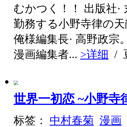
むかつく！！ 出版社·
勤務する小野寺律の天
俺様編集長· 高野政
漫画編集者...
>详细
/
世界一初恋 ~小野寺
标签：
中村春菊
漫画