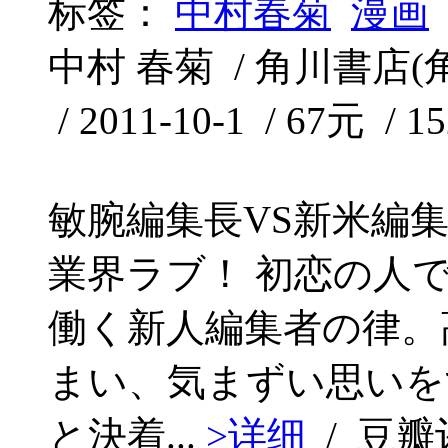
标签：
中村春菊
漫画
中村 春菊 / 角川書
/ 2011-10-1 / 67元 / 1
敏腕編集長VS新米編
業界ラブ！ 初恋の人
働く新人編集者の律。
まい、気まずい思いを
と決着...
>详细
/ 豆