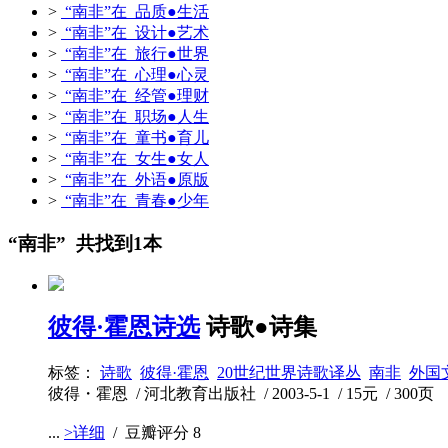
>
“南非”在 品质●生活
>
“南非”在 设计●艺术
>
“南非”在 旅行●世界
>
“南非”在 心理●心灵
>
“南非”在 经管●理财
>
“南非”在 职场●人生
>
“南非”在 童书●育儿
>
“南非”在 女生●女人
>
“南非”在 外语●原版
>
“南非”在 青春●少年
“南非” 共找到1本
彼得·霍恩诗选
诗歌●诗集
标签：
诗歌
彼得·霍恩
20世纪世界诗歌译丛
南非
外国
彼得・霍恩 / 河北教育出版社 / 2003-5-1 / 15元 / 300页
...
>详细
/ 豆瓣评分
8