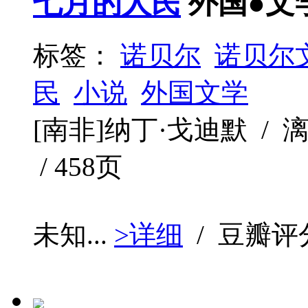
七月的人民
外国●文
标签：
诺贝尔
诺贝尔
民
小说
外国文学
[南非]纳丁·戈迪默 / 漓江
/ 458页
未知...
>详细
/ 豆瓣评