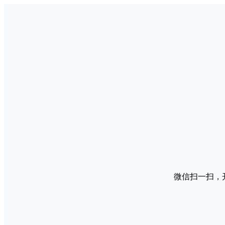
微信扫一扫，