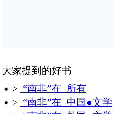
大家提到的好书
>
“南非”在 所有
>
“南非”在 中国●文学