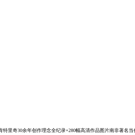
肯特里奇30余年创作理念全纪录+280幅高清作品图片南非著名