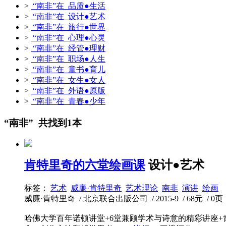
>
“南非”在 品质●生活
>
“南非”在 设计●艺术
>
“南非”在 旅行●世界
>
“南非”在 心理●心灵
>
“南非”在 经管●理财
>
“南非”在 职场●人生
>
“南非”在 童书●育儿
>
“南非”在 女生●女人
>
“南非”在 外语●原版
>
“南非”在 青春●少年
“南非” 共找到1本
肯特里奇的六堂绘画课
设计●艺术
标签：
艺术
威廉·肯特里奇
艺术理论
南非
演讲
绘画
威廉·肯特里奇 / 北京联合出版公司 / 2015-9 / 68元 / 0页
哈佛大学百年诺顿讲堂+6堂兼顾学术与诗意的精彩讲座+