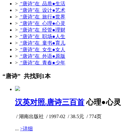
>
“唐诗”在 品质●生活
>
“唐诗”在 设计●艺术
>
“唐诗”在 旅行●世界
>
“唐诗”在 心理●心灵
>
“唐诗”在 经管●理财
>
“唐诗”在 职场●人生
>
“唐诗”在 童书●育儿
>
“唐诗”在 女生●女人
>
“唐诗”在 外语●原版
>
“唐诗”在 青春●少年
“唐诗” 共找到1本
汉英对照.唐诗三百首
心理●心灵
/ 湖南出版社 / 1997-02 / 38.5元 / 774页
...
>详细