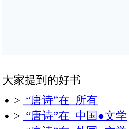
大家提到的好书
>
“唐诗”在 所有
>
“唐诗”在 中国●文学