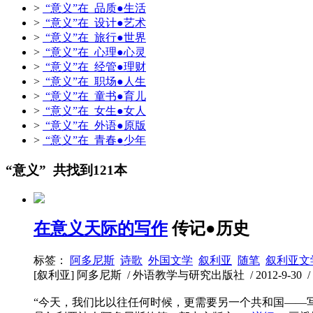
>
“意义”在 品质●生活
>
“意义”在 设计●艺术
>
“意义”在 旅行●世界
>
“意义”在 心理●心灵
>
“意义”在 经管●理财
>
“意义”在 职场●人生
>
“意义”在 童书●育儿
>
“意义”在 女生●女人
>
“意义”在 外语●原版
>
“意义”在 青春●少年
“意义” 共找到121本
在意义天际的写作
传记●历史
标签：
阿多尼斯
诗歌
外国文学
叙利亚
随笔
叙利亚文
[叙利亚] 阿多尼斯 / 外语教学与研究出版社 / 2012-9-30 / 3
“今天，我们比以往任何时候，更需要另一个共和国——