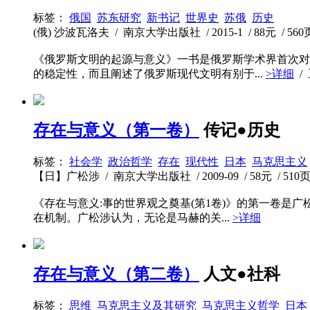
标签：
俄国
苏东研究
新书记
世界史
苏俄
历史
(俄) 沙波瓦洛夫 / 南京大学出版社 / 2015-1 / 88元 / 560
《俄罗斯文明的起源与意义》一书是俄罗斯学术界首次对
的稳定性，而且阐述了俄罗斯现代文明有别于...
>详细
/
存在与意义（第一卷）
传记●历史
标签：
社会学
政治哲学
存在
现代性
日本
马克思主义
【日】广松涉 / 南京大学出版社 / 2009-09 / 58元 / 510
《存在与意义:事的世界观之奠基(第1卷)》的第一卷
在机制。广松涉认为，无论是马赫的关...
>详细
存在与意义（第二卷）
人文●社科
标签：
思维
马克思主义及其研究
马克思主义哲学
日本