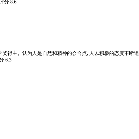
瓣评分
8.6
文学奖得主。认为人是自然和精神的会合点, 人以积极的态度不
评分
6.3