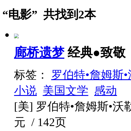
“电影” 共找到2本
廊桥遗梦
经典●致敬
标签：
罗伯特•詹姆斯•
小说
美国文学
感动
[美] 罗伯特•詹姆斯•沃勒 /
元 / 142页