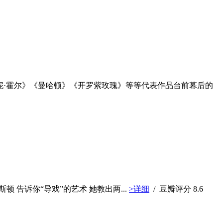
妮·霍尔》《曼哈顿》《开罗紫玫瑰》等等代表作品台前幕后的
丝·韦斯顿 告诉你“导戏”的艺术 她教出两...
>详细
/ 豆瓣评分
8.6