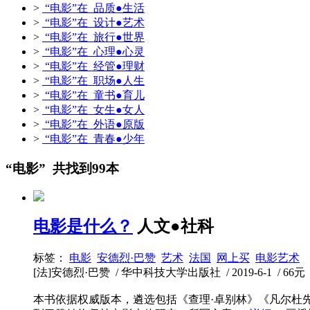
>
“电影”在 品质●生活
>
“电影”在 设计●艺术
>
“电影”在 旅行●世界
>
“电影”在 心理●心灵
>
“电影”在 经管●理财
>
“电影”在 职场●人生
>
“电影”在 童书●育儿
>
“电影”在 女生●女人
>
“电影”在 外语●原版
>
“电影”在 青春●少年
“电影” 共找到99本
电影是什么？
人文●社科
标签：
电影
安德烈·巴赞
艺术
法国
网上买
电影艺术
[法]安德烈·巴赞 / 华中科技大学出版社 / 2019-6-1 / 66元 /
本书依据权威版本，遴选包括《查理·卓别林》《凡尔杜