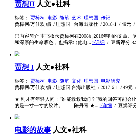
贾想II
人文●社科
标签：
贾樟柯
电影
随笔
艺术
理想国
传记
贾樟柯/万佳欢 编 / 理想国 | 台海出版社 / 2018-1 / 49元 /
◎内容简介 本书收录贾樟柯在2008到2016年间的
和深厚的生命底色，也揭示出他电...
>详细
/ 豆瓣评分
8.
贾想 I
人文●社科
标签：
贾樟柯
电影
随笔
文化
理想国
电影研究
贾樟柯/万佳欢 编 / 理想国|台海出版社 / 2017-6-1 / 49元 /
★ 刚才有年轻人问：“谁能救救我们？”我的回答可能
的是一寸一寸的胶片。 ——陈丹青 ★...
>详细
/ 豆瓣评
电影的故事
人文●社科