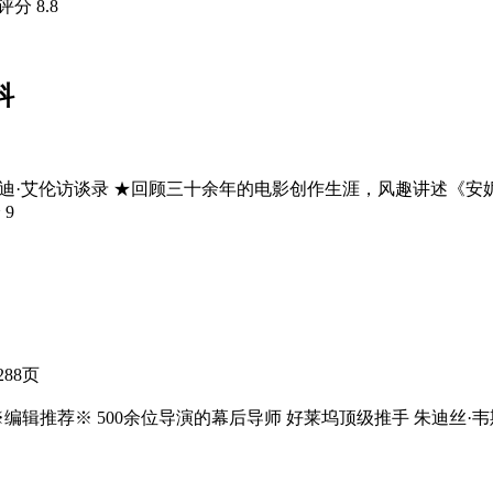
瓣评分
8.8
科
迪·艾伦访谈录 ★回顾三十余年的电影创作生涯，风趣讲述《安
分
9
288页
......... ※编辑推荐※ 500余位导演的幕后导师 好莱坞顶级推手 朱迪