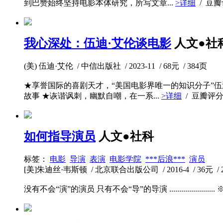
到巴赞始终坚持电影本体研究，所写文章...
>详细
/ 豆
我心深处：伍迪·艾伦谈电影
人文●社
(美) 伍迪·艾伦 / 中信出版社 / 2023-11 / 68元 / 384页
★享誉国际的喜剧天才，“美国电影界唯一的知识分子”伍
故事 ★诙谐讽刺，幽默自嘲，在一系...
>详细
/ 豆瓣评
如何指导演员
人文●社科
标签：
电影
导演
表演
电影学院
***后浪***
演员
[美]朱迪丝·韦斯顿 / 北京联合出版公司 / 2016-4 / 36元 / 
没有不会“演”的演员 只有不会“导”的导演 ..............