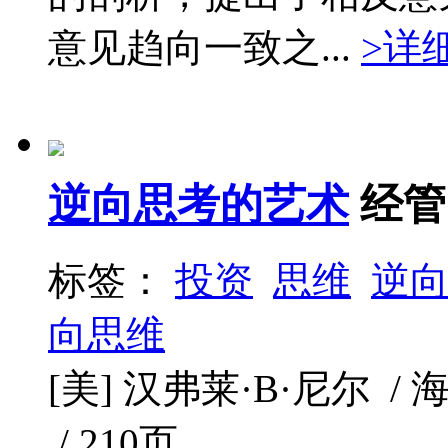
意见趋向一致之...
>详
逆向思考的艺术
经管
标签：
投资
思维
逆
向思维
[美] 汉弗莱·B·尼尔 / 海
/ 210页