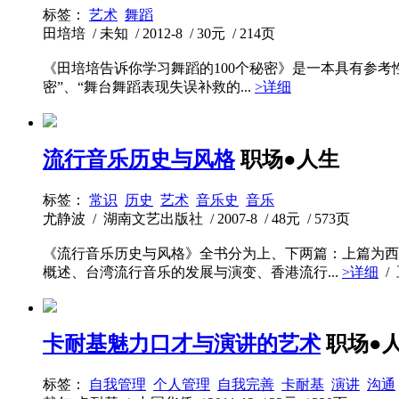
标签：
艺术
舞蹈
田培培 / 未知 / 2012-8 / 30元 / 214页
《田培培告诉你学习舞蹈的100个秘密》是一本具有参考
密”、“舞台舞蹈表现失误补救的...
>详细
流行音乐历史与风格
职场●人生
标签：
常识
历史
艺术
音乐史
音乐
尤静波 / 湖南文艺出版社 / 2007-8 / 48元 / 573页
《流行音乐历史与风格》全书分为上、下两篇：上篇为西
概述、台湾流行音乐的发展与演变、香港流行...
>详细
/
卡耐基魅力口才与演讲的艺术
职场●
标签：
自我管理
个人管理
自我完善
卡耐基
演讲
沟通