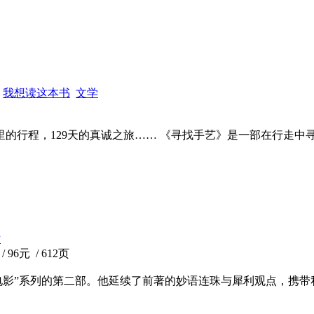
我想读这本书
文学
00公里的行程，129天的真诚之旅…… 《寻找手艺》是一部在行走
术
96元 / 612页
的电影”系列的第二部。他延续了前著的妙语连珠与犀利观点，携