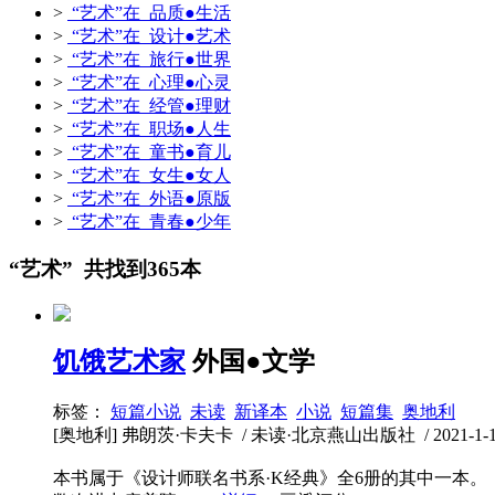
>
“艺术”在 品质●生活
>
“艺术”在 设计●艺术
>
“艺术”在 旅行●世界
>
“艺术”在 心理●心灵
>
“艺术”在 经管●理财
>
“艺术”在 职场●人生
>
“艺术”在 童书●育儿
>
“艺术”在 女生●女人
>
“艺术”在 外语●原版
>
“艺术”在 青春●少年
“艺术” 共找到365本
饥饿艺术家
外国●文学
标签：
短篇小说
未读
新译本
小说
短篇集
奥地利
[奥地利] 弗朗茨·卡夫卡 / 未读·北京燕山出版社 / 2021-1-1 /
本书属于《设计师联名书系·K经典》全6册的其中一本。《饥