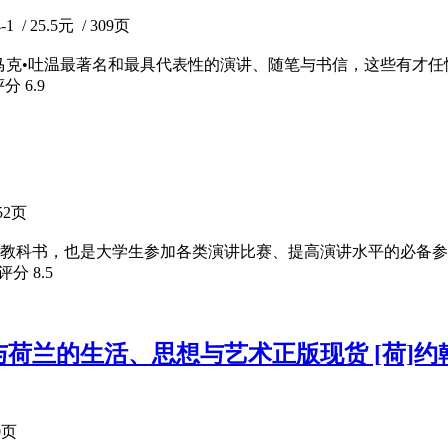
/ 25.5元 / 309页
马克•吐温最著名和最具代表性的演讲、随笔与书信，这些有才
评分
6.9
52页
教科书，也是大学生参加各类演讲比赛、提高演讲水平的必备参考
瓣评分
8.5
荷兰的生活、思想与艺术正版现货 [荷]约翰·赫
0页