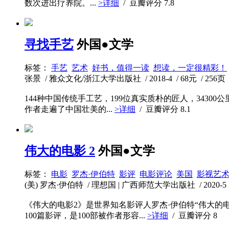
数次进出疗养院。...
>详细
/ 豆瓣评分
7.8
寻找手艺
外国●文学
标签：
手艺
艺术
好书，值得一读
想读，一定很精彩！
张景 / 雅众文化/浙江大学出版社 / 2018-4 / 68元 / 256页
144种中国传统手工艺，199位真实质朴的匠人，343
作者走遍了中国壮美的...
>详细
/ 豆瓣评分
8.1
伟大的电影 2
外国●文学
标签：
电影
罗杰·伊伯特
影评
电影评论
美国
影视艺
(美) 罗杰·伊伯特 / 理想国 | 广西师范大学出版社 / 2020-5 / 
《伟大的电影2》是世界知名影评人罗杰·伊伯特“伟大
100篇影评，是100部被作者形容...
>详细
/ 豆瓣评分
8