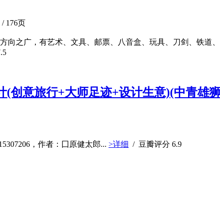
/ 176页
,涵盖方向之广，有艺术、文具、邮票、八音盒、玩具、刀剑、铁
.5
创意旅行+大师足迹+设计生意)(中青雄狮出品
307206，作者：囗原健太郎...
>详细
/ 豆瓣评分
6.9