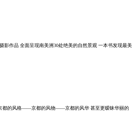
摄影作品 全面呈现南美洲30处绝美的自然景观 一本书发现最美
京都的风格——京都的风物——京都的风华 甚至更暧昧华丽的