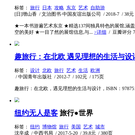
标签：
旅行
日本
攻略
东京
艺术
自助游
[日]增山香 / 文治图书·中国友谊出版公司 / 2018-7 / 38元 
★一本书游遍艺术东京 ★精选137间独具特色的展馆
空的美好 ★一目了然的展馆信息,与...
>详细
/ 豆瓣评分
7
趣旅行：在北欧 遇见理想的生活与设计(
标签：
设计
北欧
旅行
艺术
生活
欧洲
/ 中国青年出版社 / 2012-7 / 102元 / 175页
趣旅行：在北欧，遇见理想的生活与设计，ISBN：9787515
纽约无人是客
旅行●世界
标签：
纽约
博物馆
旅行
美国
艺术
城市
沈辛成 / 中西书局 / 2017-5-20 / 39.8元 / 380页