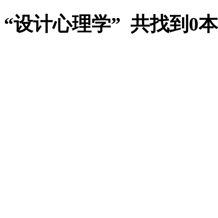
“设计心理学” 共找到0