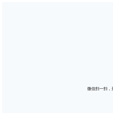
微信扫一扫，