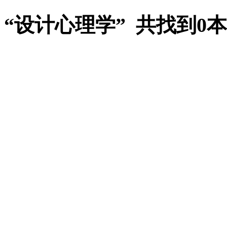
“设计心理学” 共找到0