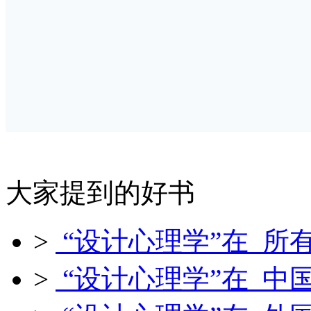
大家提到的好书
>
“设计心理学”在 所
>
“设计心理学”在 中