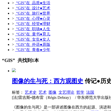
>
“GIS”在 品质●生活
>
“GIS”在 设计●艺术
>
“GIS”在 旅行●世界
>
“GIS”在 心理●心灵
>
“GIS”在 经管●理财
>
“GIS”在 职场●人生
>
“GIS”在 童书●育儿
>
“GIS”在 女生●女人
>
“GIS”在 外语●原版
>
“GIS”在 青春●少年
“GIS” 共找到1本
图像的生与死：西方观图史
传记●历
标签：
艺术史
艺术
图像
文艺理论
哲学
法国
[法]雷吉斯•德布雷（Régis Debray） / 华东师范大学出版社·六点
《图像的生与死》是一部讲述图像在西方的起源、演进和