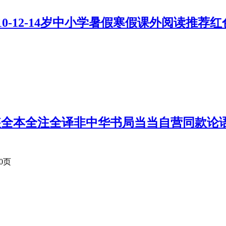
10-12-14岁中小学暑假寒假课外阅读推
全本全注全译非中华书局当当自营同款论语 孟
 0页