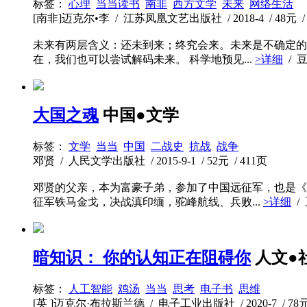
标签：
心理
当当读书
南非
西方文学
未来
网络生活
[南非]迈克尔•李 / 江苏凤凰文艺出版社 / 2018-4 / 48元 / 
未来有两层含义：还未到来；终究会来。未来是不确定的
在，我们也可以尝试解码未来。 科学地预见...
>详细
/ 
大国之魂
中国●文学
标签：
文学
当当
中国
二战史
抗战
战争
邓贤 / 人民文学出版社 / 2015-9-1 / 52元 / 411页
邓贤的父亲，本为富豪子弟，参加了中国远征军，也是《
征军铁马金戈，决战滇印缅，驼峰航线、兵败...
>详细
/
暗知识： 你的认知正在阻碍你
人文●
标签：
人工智能
鸡汤
当当
思考
电子书
思维
[英 ]迈克尔·布拉斯兰德 / 电子工业出版社 / 2020-7 / 78元 