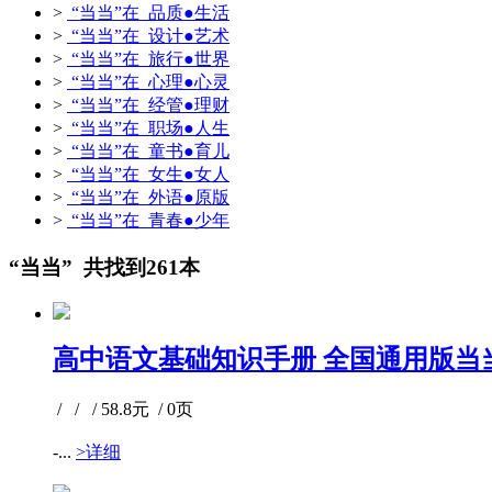
>
“当当”在 品质●生活
>
“当当”在 设计●艺术
>
“当当”在 旅行●世界
>
“当当”在 心理●心灵
>
“当当”在 经管●理财
>
“当当”在 职场●人生
>
“当当”在 童书●育儿
>
“当当”在 女生●女人
>
“当当”在 外语●原版
>
“当当”在 青春●少年
“当当” 共找到261本
高中语文基础知识手册 全国通用版当
/ / / 58.8元 / 0页
-...
>详细