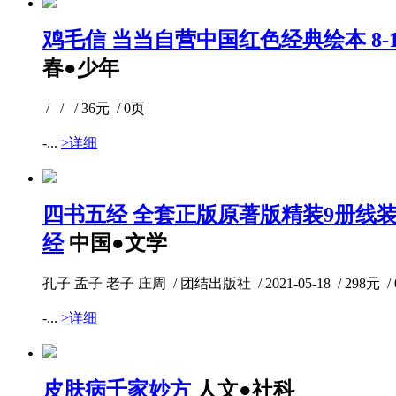
鸡毛信 当当自营中国红色经典绘本 8-
春●少年
/ / / 36元 / 0页
-...
>详细
四书五经 全套正版原著版精装9册线装
经
中国●文学
孔子 孟子 老子 庄周 / 团结出版社 / 2021-05-18 / 298元 /
-...
>详细
皮肤病千家妙方
人文●社科