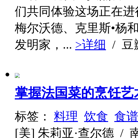
们共同体验这场正在进
梅尔沃德、克里斯•杨
发明家，...
>详细
/ 
掌握法国菜的烹饪艺
标签：
料理
饮食
食
[美] 朱莉亚·查尔德 / 南