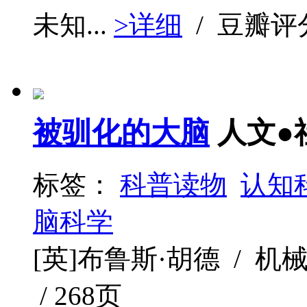
未知...
>详细
/ 豆瓣评
被驯化的大脑
人文●
标签：
科普读物
认知
脑科学
[英]布鲁斯·胡德 / 机械工
/ 268页