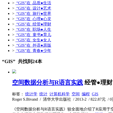
>
“GIS”在 品质●生活
>
“GIS”在 设计●艺术
>
“GIS”在 旅行●世界
>
“GIS”在 心理●心灵
>
“GIS”在 经管●理财
>
“GIS”在 职场●人生
>
“GIS”在 童书●育儿
>
“GIS”在 女生●女人
>
“GIS”在 外语●原版
>
“GIS”在 青春●少年
“GIS” 共找到24本
空间数据分析与R语言实践
经管●理财
标签：
统计学
统计
计算机科学
空间
编程
GIS
Roger S.Bivand / 清华大学出版社 / 2013-2 / 822.87元 / 
《空间数据分析与R语言实践》较全面地介绍了R应用于