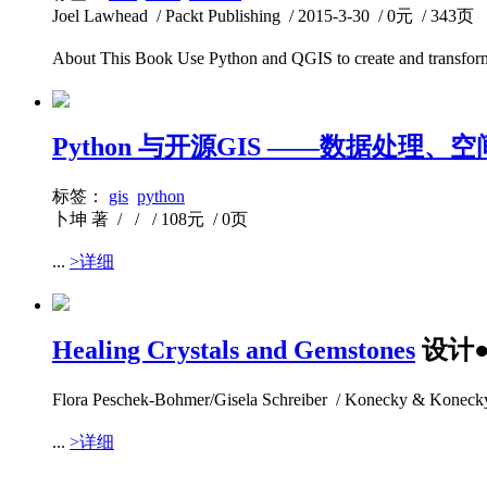
Joel Lawhead / Packt Publishing / 2015-3-30 / 0元 / 343页
About This Book Use Python and QGIS to create and transform 
Python 与开源GIS ——数据处理、空
标签：
gis
python
卜坤 著 / / / 108元 / 0页
...
>详细
Healing Crystals and Gemstones
设计
Flora Peschek-Bohmer/Gisela Schreiber / Konecky & Konec
...
>详细