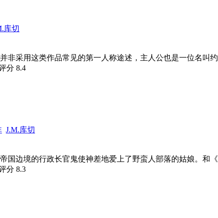
M.库切
并非采用这类作品常见的第一人称途述，主人公也是一位名叫约翰
瓣评分
8.4
非
J.M.库切
帝国边境的行政长官鬼使神差地爱上了野蛮人部落的姑娘。和《洛
瓣评分
8.3