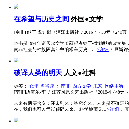
在希望与历史之间
外国●文学
[南非] 纳丁·戈迪默 / 漓江出版社 / 2016-4 / 33元 / 240页
本书是1991年诺贝尔文学奖获得者纳丁•戈迪默的散文
南非社会与种族隔离斗争的艰辛历史，...
>详细
/ 豆瓣
破译人类的明天
人文●社科
标签：
心理
当当读书
南非
西方文学
未来
网络生活
[南非]迈克尔•李 / 江苏凤凰文艺出版社 / 2018-4 / 48元 / 
未来有两层含义：还未到来；终究会来。未来是不确定的
在，我们也可以尝试解码未来。 科学地预见...
>详细
/ 