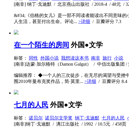
[南非] 纳丁·戈迪默 / 北京燕山出版社 / 2018-4 / 48元 / 3
&#34;《伯格的女儿》是一部不同读者能读出不同意味
人生活，甚至付出生命。评论...
>详细
/ 豆瓣评分
7.3
在一个陌生的房间
外国●文学
标签：
同性
外国小说
我想读这本书
南非
旅行
小说
[南非]达蒙·加尔格特（Damon Galgut） / 中信出版集团 / 楚尘文
编辑推荐： ◆一个人的三次徒步，在无尽的渴望与受挫
围2010年曼布克奖作品，简·莫里...
>详细
/ 豆瓣评分
8.4
七月的人民
外国●文学
标签：
诺贝尔
诺贝尔文学奖
纳丁·戈迪默
七月的人民
[南非]纳丁·戈迪默 / 漓江出版社 / 1992 / 10.5元 / 458页