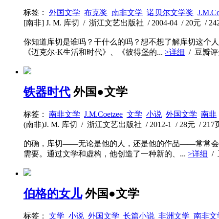
标签：
外国文学
布克奖
南非文学
诺贝尔文学奖
J.M.Co
[南非] J. M. 库切 / 浙江文艺出版社 / 2004-04 / 20元 / 2
你知道库切是谁吗？干什么的吗？想不想了解库切这个人
《迈克尔·K生活和时代》、《彼得堡的...
>详细
/ 豆瓣
铁器时代
外国●文学
标签：
南非文学
J.M.Coetzee
文学
小说
外国文学
南非
(南非)J. M. 库切 / 浙江文艺出版社 / 2012-1 / 28元 / 217
的确，库切——无论是他的人，还是他的作品——常常会
需要。通过文学和虚构，他创造了一种新的、...
>详细
/
伯格的女儿
外国●文学
标签：
文学
小说
外国文学
长篇小说
非洲文学
南非文