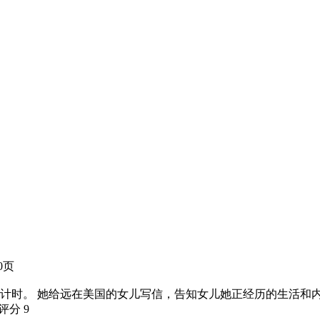
60页
计时。 她给远在美国的女儿写信，告知女儿她正经历的生活和
瓣评分
9