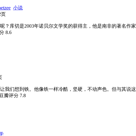
etzee
小说
42页
呢？库切是2003年诺贝尔文学奖的获得主，他是南非的著名作
评分
8.6
页
让我们想到铁。他像铁一样冷酷，坚硬，不动声色。但与其说这
 豆瓣评分
7.8
学