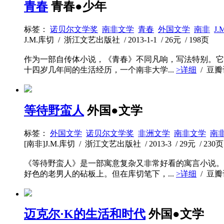
青春
青春●少年
标签：
诺贝尔文学奖
南非文学
青春
外国文学
南非
J.
J.M.库切 / 浙江文艺出版社 / 2013-1-1 / 26元 / 198页
作为一部自传体小说，《青春》不同凡响，写法特别。它
十四岁几年间的生活经历，一个南非大学...
>详细
/ 豆
等待野蛮人
外国●文学
标签：
外国文学
诺贝尔文学奖
非洲文学
南非文学
南
[南非]J.M.库切 / 浙江文艺出版社 / 2013-3 / 29元 / 230页
《等待野蛮人》是一部寓意复杂又非常好看的寓言小说。
好色的老男人的砧板上。但在库切笔下，...
>详细
/ 豆
迈克尔·K的生活和时代
外国●文学