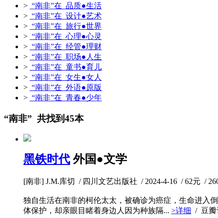
>
“南非”在 品质●生活
>
“南非”在 设计●艺术
>
“南非”在 旅行●世界
>
“南非”在 心理●心灵
>
“南非”在 经管●理财
>
“南非”在 职场●人生
>
“南非”在 童书●育儿
>
“南非”在 女生●女人
>
“南非”在 外语●原版
>
“南非”在 青春●少年
“南非” 共找到45本
黑铁时代
外国●文学
[南非] J.M.库切 / 四川文艺出版社 / 2024-4-16 / 62元 / 2
独自生活在南非的柯伦太太，被确诊为癌症，生命进入倒
体保护，却亲眼目睹着身边人因为种族隔...
>详细
/ 豆