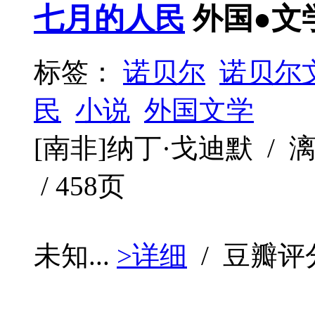
七月的人民
外国●文
标签：
诺贝尔
诺贝尔
民
小说
外国文学
[南非]纳丁·戈迪默 / 漓江
/ 458页
未知...
>详细
/ 豆瓣评